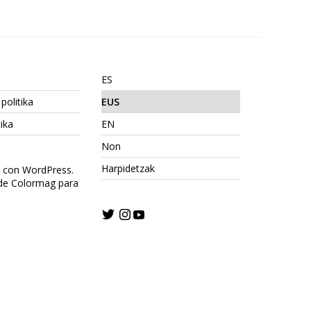
ES
politika
EUS
ika
EN
Non
Harpidetzak
o con WordPress.
 de Colormag para