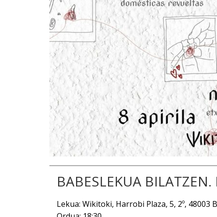
BABESLEKUA BILATZEN. N
Lekua: Wikitoki, Harrobi Plaza, 5, 2º, 48003 B
Ordua: 18:30