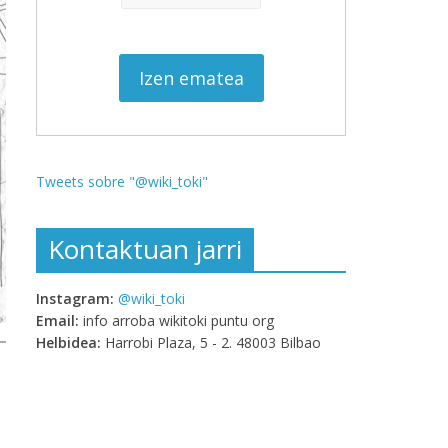
Tweets sobre "@wiki_toki"
Kontaktuan jarri
Instagram:
@wiki_toki
Email:
info arroba wikitoki puntu org
Helbidea:
Harrobi Plaza, 5 - 2. 48003 Bilbao