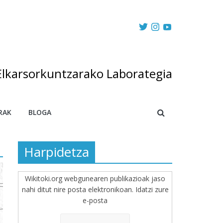
Elkarsorkuntzarako Laborategia
RAK
BLOGA
Harpidetza
Wikitoki.org webgunearen publikazioak jaso
nahi ditut nire posta elektronikoan. Idatzi zure
e-posta