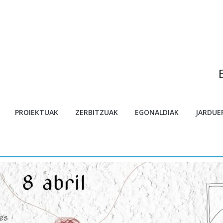
egonaldietarako deialdia
PROIEKTUAK
ZERBITZUAK
EGONALDIAK
JARDUE