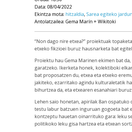
Data: 08/04/2022
Ekintza mota:
hitzaldia
,
Sarea egiteko jardun
Antolatzailea: Gema Marín + Wikitoki
“Non dago nire etxea?” proiektuak topaketa 
etxeko fikzioei buruz hausnarketa bat egite
Proiektu hau Gema Marinen ekimen bat da, W
garatzeko. Ikerketa honek, kolektiboki elk
bat proposatzen du, etxea eta etxeko erem
jakiteko, ezarritako agindu kulturaletatik 
bihurtzea da, eta etxearen esanahiari buruz
Lehen saio honetan, apirilak 8an ospatuko d
testu labur batzuen inguruan gogoeta bat 
kontzeptu hauetan oinarrituko gara: leku s
politikoko leku gisa hartzea eta etxean sort