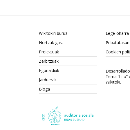
Wikitokiri buruz
Lege-oharra
Nortzuk gara
Pribatutasun 
Proiektuak
Cookien polit
Zerbitzuak
Egonaldiak
Desarrollad
Tema “hijo”
Jarduerak
Wikitoki
.
Bloga