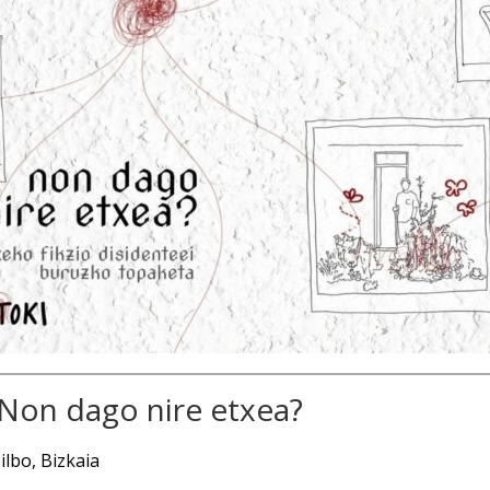
on dago nire etxea?
ilbo, Bizkaia