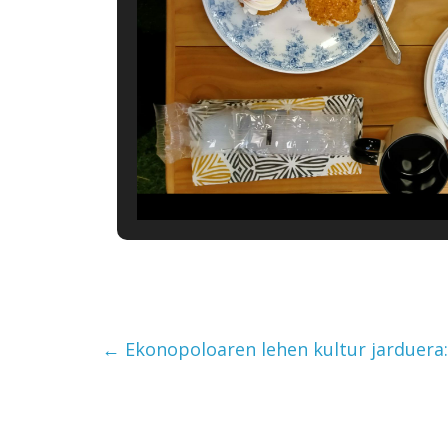
←
Ekonopoloaren lehen kultur jarduer