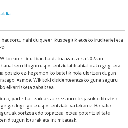
aldia
bat sortu nahi du queer ikuspegitik etxeko iruditeriei eta
ko.
ikirikiren deialdian hautatua izan zena 2022an
arbanatzen ditugun esperientzietatik abiatutako gogoeta
ua posizio ez-hegemoniko batetik nola ulertzen dugun
haratago. Asmoa, Wikitoki disidenteentzako gune seguru
ko elkarrizketa zabaltzea.
ena, parte-hartzaileak aurrez aurretik jasoko dituzten
egingo dugu gure esperientziak partekatuz. Honako
eguruak sortzea edo topatzea, etxea potentzialitate
zen ditugun loturak eta intimitateak.