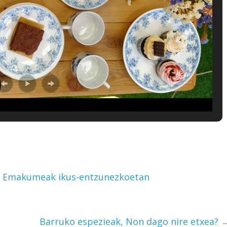
a: Emakumeak ikus-entzunezkoetan
Barruko espezieak, Non dago nire etxea?