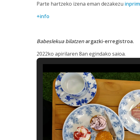
Parte hartzeko izena eman dezakezu
inprim
+info
Babeslekua bilatzen
argazki-erregistroa.
2022ko apirilaren 8an egindako saioa.