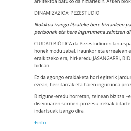
arkitektoa batuko da hizlariekin. Azken blo
DINAMIZAZIOA: PEZESTUDIO
Nolakoa izango litzateke bere biztanleen pa
pertsonak eta bere ingurumena zaintzen dit
CIUDAD BIÓTICA da Pezestudioren lan-espar
honek modu zabal, iraunkor eta errealean e
eraikitzeko era, hiri-eredu JASANGARRI
bidean.
Ez da egongo eraldaketa hori egiterik jardu
ezean, herritarrak eta haien ingurunea proz
Bizigune-eredu horretan, zeinean bizitza –
diseinuaren sormen-prozesu irekiak bitarte
indartsuak izango dira.
+info