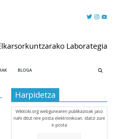
Elkarsorkuntzarako Laborategia
RAK
BLOGA
Harpidetza
Wikitoki.org webgunearen publikazioak jaso
nahi ditut nire posta elektronikoan. Idatzi zure
e-posta