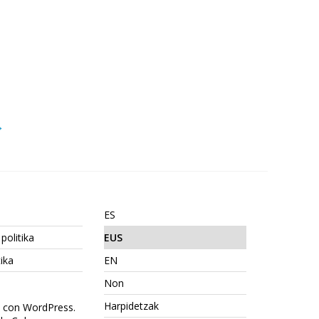
→
ES
politika
EUS
ika
EN
Non
Harpidetzak
o con WordPress.