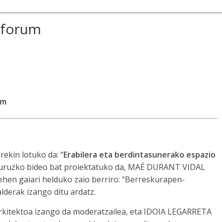
n forum
um
ekin lotuko da: “
Erabilera eta berdintasunerako espazio
buruzko bideo bat proiektatuko da, MAÉ DURANT VIDAL
ehen gaiari helduko zaio berriro: “Berreskurapen-
lderak izango ditu ardatz.
tektoa izango da moderatzailea, eta IDOIA LEGARRETA