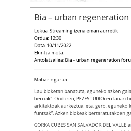
Bia – urban regeneratio
Lekua: Streaming izena eman aurretik
Ordua: 12:30
Data: 10/11/2022
Ekintza mota:
Antolatzailea: Bia - urban regeneration for
Mahai-ingurua
Lau bloketan banatuta, eguneko azken gaiar
berriak
“. Ondoren,
PEZESTUDIOren
lanari 
arkitektoak aurkeztua, eta, gero, eguneko l
funtsak”. Azken blokeak bertaratutakoen ga
GORKA CUBES SAN SALVADOR DEL VALLE arki