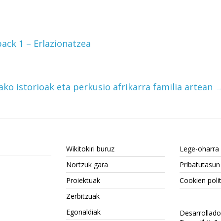
ack 1 – Erlazionatzea
nako istorioak eta perkusio afrikarra familia artean
Wikitokiri buruz
Lege-oharra
Nortzuk gara
Pribatutasun 
Proiektuak
Cookien polit
Zerbitzuak
Egonaldiak
Desarrollad