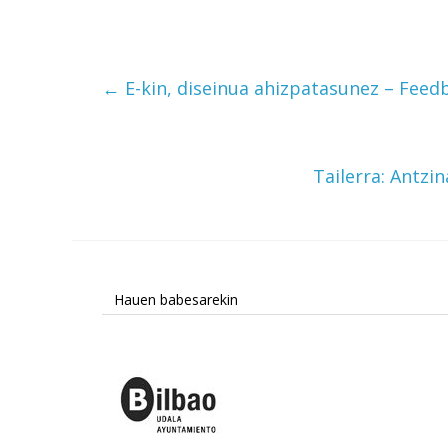
←
E-kin, diseinua ahizpatasunez – Feedb
Tailerra: Antzi
Hauen babesarekin