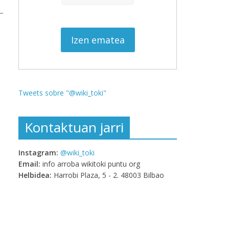
Tweets sobre "@wiki_toki"
Kontaktuan jarri
Instagram:
@wiki_toki
Email:
info arroba wikitoki puntu org
Helbidea:
Harrobi Plaza, 5 - 2. 48003 Bilbao