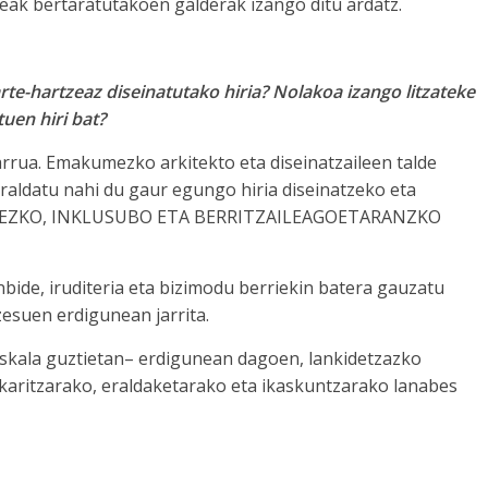
keak bertaratutakoen galderak izango ditu ardatz.
rte-hartzeaz diseinatutako hiria? Nolakoa izango litzateke
uen hiri bat?
rua. Emakumezko arkitekto eta diseinatzaileen talde
raldatu nahi du gaur egungo hiria diseinatzeko eta
, BIDEZKO, INKLUSUBO ETA BERRITZAILEAGOETARANZKO
nbide, iruditeria eta bizimodu berriekin batera gauzatu
esuen erdigunean jarrita.
eskala guztietan– erdigunean dagoen, lankidetzazko
karitzarako, eraldaketarako eta ikaskuntzarako lanabes