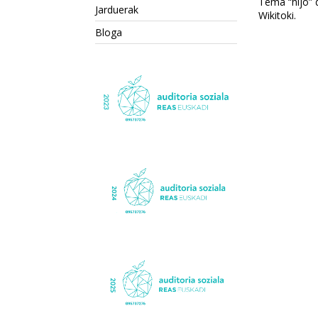
Tema “hijo”
Jarduerak
Wikitoki
.
Bloga