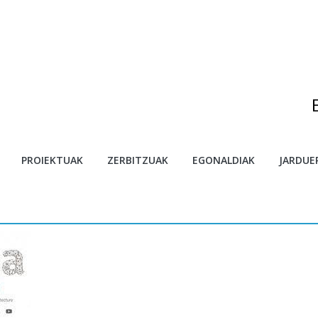
egonaldietarako deialdia
PROIEKTUAK
ZERBITZUAK
EGONALDIAK
JARDUE