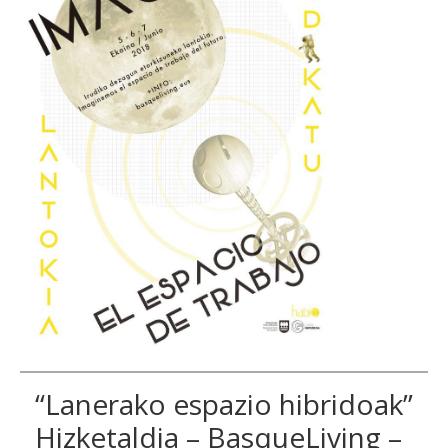
“Lanerako espazio hibridoak”
Hizketaldia – BasqueLiving –