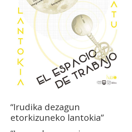
“Irudika dezagun
etorkizuneko lantokia”