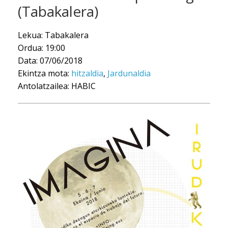
(Tabakalera)
Lekua: Tabakalera
Ordua: 19:00
Data: 07/06/2018
Ekintza mota:
hitzaldia
,
Jardunaldia
Antolatzailea: HABIC