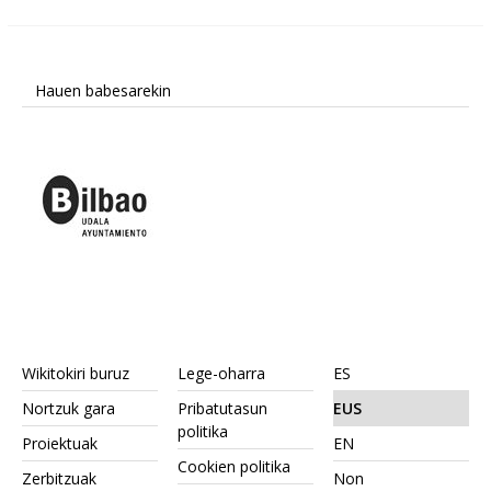
Hauen babesarekin
Wikitokiri buruz
Lege-oharra
ES
Nortzuk gara
Pribatutasun
EUS
politika
Proiektuak
EN
Cookien politika
Zerbitzuak
Non