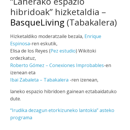
“Lanerako espazio
hibridoak” hizketaldia –
BasqueLiving
(Tabakalera)
Hizketaldiko moderatzaile bezala,
Enrique
Espinosa
-ren eskutik,
Elisa de los Reyes (
Pez estudio
) Wikitoki
ordezkatuz,
Roberto Gómez – Conexiones Improbables
-en
izenean eta
Ibai Zabaleta – Tabakalera
-ren izenean,
laneko espazio hibridoen gainean eztabaidatuko
dute.
“Irudika dezagun etorkizuneko lantokia” asteko
programa