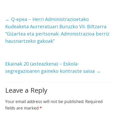
←
Q-epea – Herri Administrazioetako
Kudeaketa Aurreratuari Buruzko VII. Biltzarra
“Gizartea eta pertsonak: Administrazioa berriz
hausnartzeko gakoak”
Ekainak 20 (asteazkena) – Eskola-
segregazioaren gaineko kontraste saioa
→
Leave a Reply
Your email address will not be published.
Required
fields are marked
*