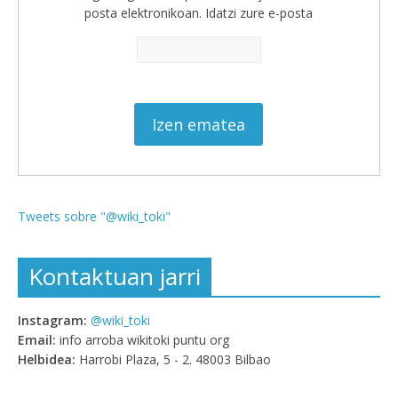
posta elektronikoan. Idatzi zure e-posta
Tweets sobre "@wiki_toki"
Kontaktuan jarri
Instagram:
@wiki_toki
Email:
info arroba wikitoki puntu org
Helbidea:
Harrobi Plaza, 5 - 2. 48003 Bilbao