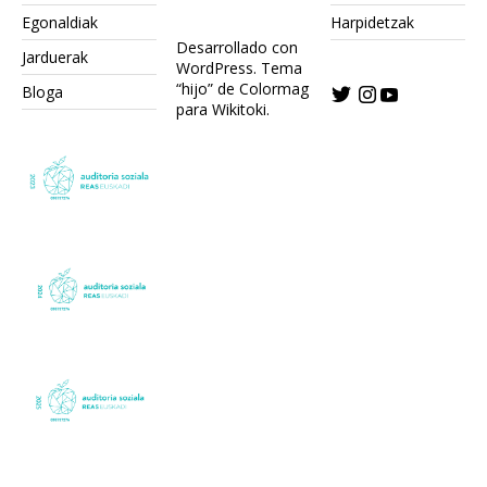
Egonaldiak
Harpidetzak
Desarrollado con
Jarduerak
WordPress.
Tema
“hijo” de Colormag
Bloga
para Wikitoki
.