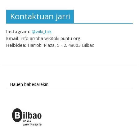
Kontaktuan jarri
Instagram:
@wiki_toki
Email:
info arroba wikitoki puntu org
Helbidea:
Harrobi Plaza, 5 - 2. 48003 Bilbao
Hauen babesarekin