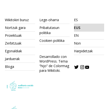
Wikitokiri buruz
Lege-oharra
ES
Nortzuk gara
Pribatutasun
EUS
politika
Proiektuak
EN
Cookien politika
Zerbitzuak
Non
Egonaldiak
Harpidetzak
Desarrollado con
Jarduerak
WordPress.
Tema
“hijo” de Colormag
Bloga
para Wikitoki
.