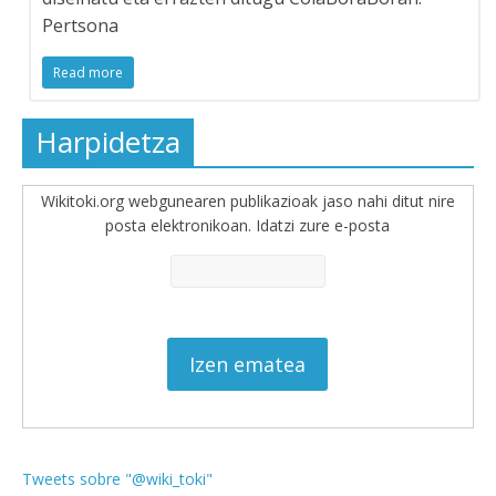
Pertsona
Read more
Harpidetza
Wikitoki.org webgunearen publikazioak jaso nahi ditut nire
posta elektronikoan. Idatzi zure e-posta
Tweets sobre "@wiki_toki"