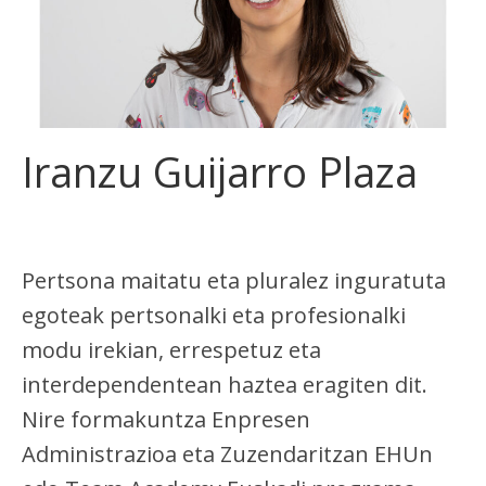
Iranzu Guijarro Plaza
Pertsona maitatu eta pluralez inguratuta
egoteak pertsonalki eta profesionalki
modu irekian, errespetuz eta
interdependentean haztea eragiten dit.
Nire formakuntza Enpresen
Administrazioa eta Zuzendaritzan EHUn