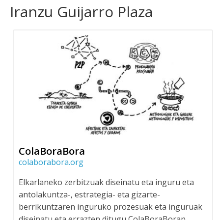
Iranzu Guijarro Plaza
ColaBoraBora
colaborabora.org
Elkarlaneko zerbitzuak diseinatu eta inguru eta
antolakuntza-, estrategia- eta gizarte-
berrikuntzaren inguruko prozesuak eta inguruak
diseinatu eta errazten ditugu ColaBoraBoran.