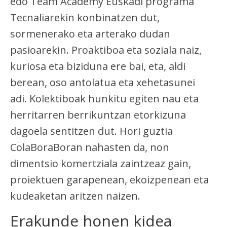
edo Team Academy Euskadi programa
Tecnaliarekin konbinatzen dut,
sormenerako eta arterako dudan
pasioarekin. Proaktiboa eta soziala naiz,
kuriosa eta biziduna ere bai, eta, aldi
berean, oso antolatua eta xehetasunei
adi. Kolektiboak hunkitu egiten nau eta
herritarren berrikuntzan etorkizuna
dagoela sentitzen dut. Hori guztia
ColaBoraBoran nahasten da, non
dimentsio komertziala zaintzeaz gain,
proiektuen garapenean, ekoizpenean eta
kudeaketan aritzen naizen.
Erakunde honen kidea